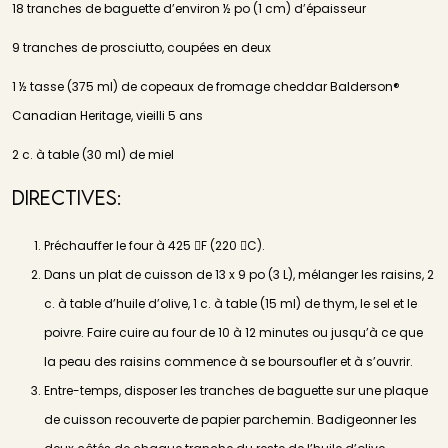
18 tranches de baguette d’environ ½ po (1 cm) d’épaisseur
9 tranches de prosciutto, coupées en deux
1 ½ tasse (375 ml) de copeaux de fromage cheddar Balderson®
Canadian Heritage, vieilli 5 ans
2 c. à table (30 ml) de miel
Directives:
Préchauffer le four à 425 F (220 C).
Dans un plat de cuisson de 13 x 9 po (3 L), mélanger les raisins, 2
c. à table d’huile d’olive, 1 c. à table (15 ml) de thym, le sel et le
poivre. Faire cuire au four de 10 à 12 minutes ou jusqu’à ce que
la peau des raisins commence à se boursoufler et à s’ouvrir.
Entre-temps, disposer les tranches de baguette sur une plaque
de cuisson recouverte de papier parchemin. Badigeonner les