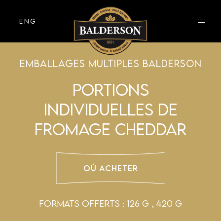
ENG
EMBALLAGES MULTIPLES BALDERSON
PORTIONS
INDIVIDUELLES DE
FROMAGE CHEDDAR
OÙ ACHETER
FORMATS OFFERTS : 126 g , 420 g